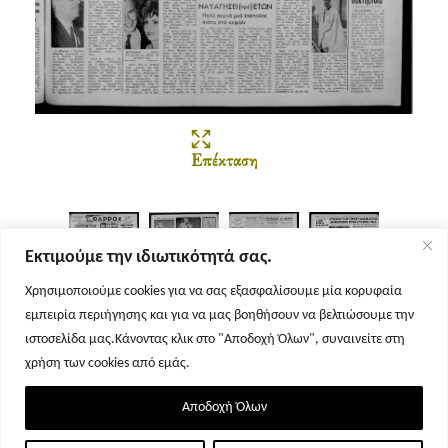
Επέκταση
Εκτιμούμε την ιδιωτικότητά σας.
Χρησιμοποιούμε cookies για να σας εξασφαλίσουμε μία κορυφαία
εμπειρία περιήγησης και για να μας βοηθήσουν να βελτιώσουμε την
Σελίδα 1
Σελίδα 2
Σελίδα 3
Σελίδα 4
ιστοσελίδα μας.Κάνοντας κλικ στο "Αποδοχή Όλων", συναινείτε στη
χρήση των cookies από εμάς.
Αποδοχή Όλων