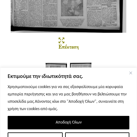
Επέκταση
Εκτιμούμε την ιδιωτικότητά σας.
Χρησιμοποιούμε cookies για να σας εξασφαλίσουμε μία κορυφαία
εμπειρία περιήγησης και για να μας βοηθήσουν να βελτιώσουμε την
Σελίδα 1
Σελίδα 2
ιστοσελίδα μας.Κάνοντας κλικ στο "Αποδοχή Όλων", συναινείτε στη
χρήση των cookies από εμάς.
Αποδοχή Όλων