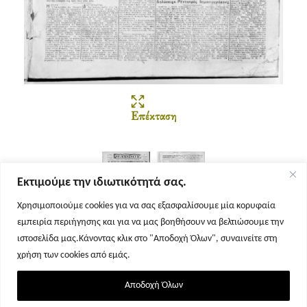
Επέκταση
Εκτιμούμε την ιδιωτικότητά σας.
Χρησιμοποιούμε cookies για να σας εξασφαλίσουμε μία κορυφαία
εμπειρία περιήγησης και για να μας βοηθήσουν να βελτιώσουμε την
Σελίδα 1
Σελίδα 2
ιστοσελίδα μας.Κάνοντας κλικ στο "Αποδοχή Όλων", συναινείτε στη
χρήση των cookies από εμάς.
Αποδοχή Όλων