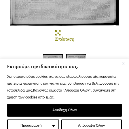
Επέκταση
Εκτιμούμε την ιδιωτικότητά σας.
Χρησιμοποιούμε cookies για να σας εξασφαλίσουμε μία κορυφαία
εμπειρία περιήγησης και για να μας βοηθήσουν να βελτιώσουμε την
Σελίδα 1
Σελίδα 2
ιστοσελίδα μας.Κάνοντας κλικ στο "Αποδοχή Όλων", συναινείτε στη
χρήση των cookies από εμάς.
Αποδοχή Όλων
Προσαρμογή
Απόρριψη Όλων