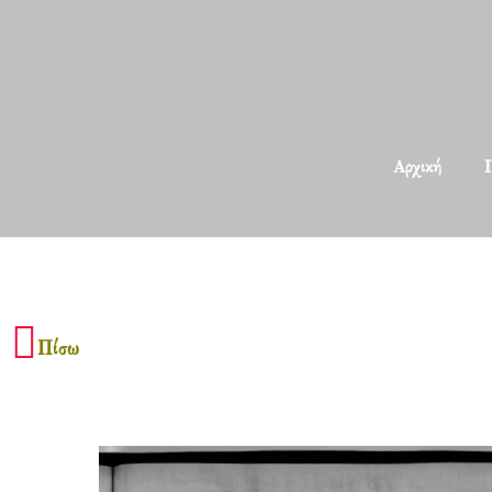
Αρχική
Π
Πίσω