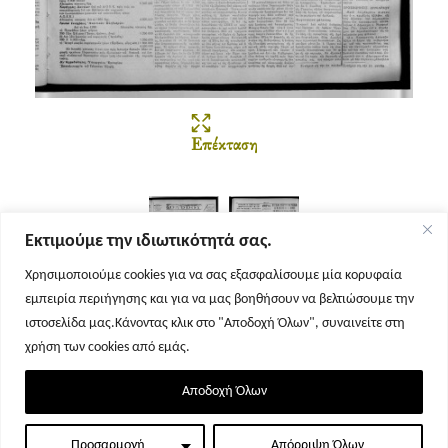
Επέκταση
Εκτιμούμε την ιδιωτικότητά σας.
Χρησιμοποιούμε cookies για να σας εξασφαλίσουμε μία κορυφαία
εμπειρία περιήγησης και για να μας βοηθήσουν να βελτιώσουμε την
Σελίδα 1
Σελίδα 2
ιστοσελίδα μας.Κάνοντας κλικ στο "Αποδοχή Όλων", συναινείτε στη
χρήση των cookies από εμάς.
Αποδοχή Όλων
Προσαρμογή
Απόρριψη Όλων