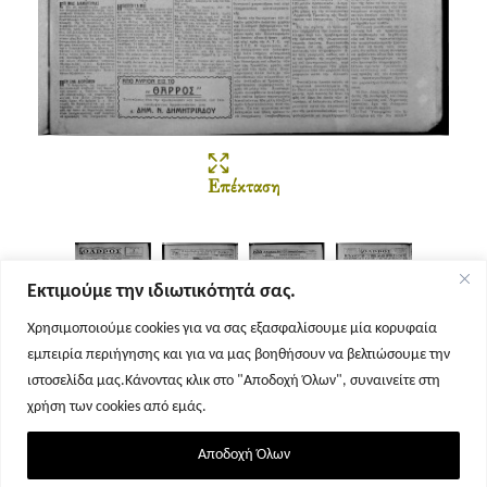
Επέκταση
Εκτιμούμε την ιδιωτικότητά σας.
Χρησιμοποιούμε cookies για να σας εξασφαλίσουμε μία κορυφαία
εμπειρία περιήγησης και για να μας βοηθήσουν να βελτιώσουμε την
Σελίδα 1
Σελίδα 2
Σελίδα 3
Σελίδα 4
ιστοσελίδα μας.Κάνοντας κλικ στο "Αποδοχή Όλων", συναινείτε στη
χρήση των cookies από εμάς.
Αποδοχή Όλων