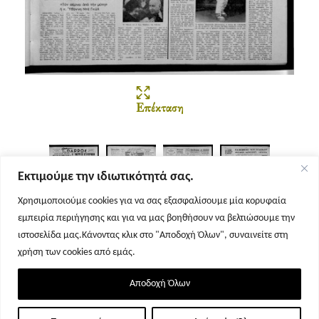
Επέκταση
Εκτιμούμε την ιδιωτικότητά σας.
Χρησιμοποιούμε cookies για να σας εξασφαλίσουμε μία κορυφαία
εμπειρία περιήγησης και για να μας βοηθήσουν να βελτιώσουμε την
Σελίδα 1
Σελίδα 2
Σελίδα 3
Σελίδα 4
ιστοσελίδα μας.Κάνοντας κλικ στο "Αποδοχή Όλων", συναινείτε στη
χρήση των cookies από εμάς.
Αποδοχή Όλων