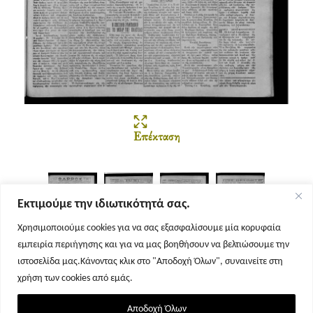
Επέκταση
Εκτιμούμε την ιδιωτικότητά σας.
Χρησιμοποιούμε cookies για να σας εξασφαλίσουμε μία κορυφαία
εμπειρία περιήγησης και για να μας βοηθήσουν να βελτιώσουμε την
Σελίδα 1
Σελίδα 2
Σελίδα 3
Σελίδα 4
ιστοσελίδα μας.Κάνοντας κλικ στο "Αποδοχή Όλων", συναινείτε στη
χρήση των cookies από εμάς.
Αποδοχή Όλων