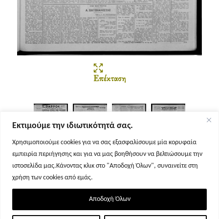
Επέκταση
Εκτιμούμε την ιδιωτικότητά σας.
Χρησιμοποιούμε cookies για να σας εξασφαλίσουμε μία κορυφαία
εμπειρία περιήγησης και για να μας βοηθήσουν να βελτιώσουμε την
Σελίδα 1
Σελίδα 2
Σελίδα 3
Σελίδα 4
ιστοσελίδα μας.Κάνοντας κλικ στο "Αποδοχή Όλων", συναινείτε στη
χρήση των cookies από εμάς.
Αποδοχή Όλων