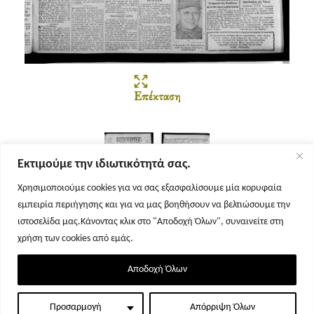
Επέκταση
Εκτιμούμε την ιδιωτικότητά σας.
Χρησιμοποιούμε cookies για να σας εξασφαλίσουμε μία κορυφαία
εμπειρία περιήγησης και για να μας βοηθήσουν να βελτιώσουμε την
Σελίδα 1
Σελίδα 2
ιστοσελίδα μας.Κάνοντας κλικ στο "Αποδοχή Όλων", συναινείτε στη
χρήση των cookies από εμάς.
Αποδοχή Όλων
Προσαρμογή
Απόρριψη Όλων