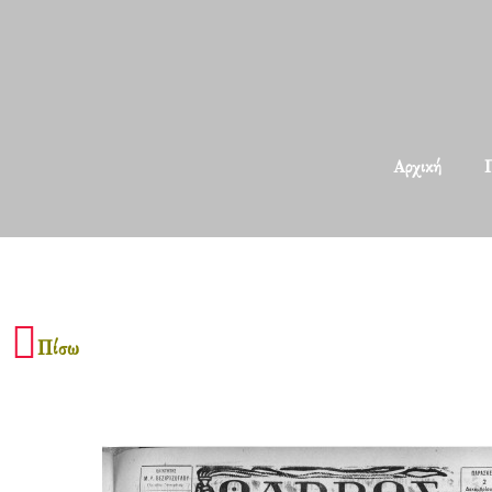
Αρχική
Π
Πίσω