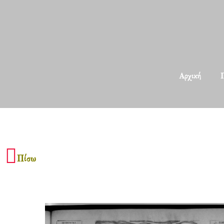
Αρχική
Π
Πίσω