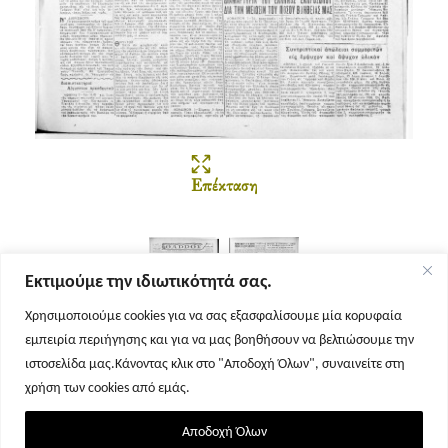
Επέκταση
Εκτιμούμε την ιδιωτικότητά σας.
Χρησιμοποιούμε cookies για να σας εξασφαλίσουμε μία κορυφαία
εμπειρία περιήγησης και για να μας βοηθήσουν να βελτιώσουμε την
Σελίδα 1
Σελίδα 2
ιστοσελίδα μας.Κάνοντας κλικ στο "Αποδοχή Όλων", συναινείτε στη
χρήση των cookies από εμάς.
Αποδοχή Όλων