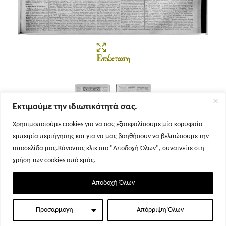
Επέκταση
Εκτιμούμε την ιδιωτικότητά σας.
Χρησιμοποιούμε cookies για να σας εξασφαλίσουμε μία κορυφαία
εμπειρία περιήγησης και για να μας βοηθήσουν να βελτιώσουμε την
Σελίδα 1
Σελίδα 2
ιστοσελίδα μας.Κάνοντας κλικ στο "Αποδοχή Όλων", συναινείτε στη
χρήση των cookies από εμάς.
Αποδοχή Όλων
Προσαρμογή
Απόρριψη Όλων