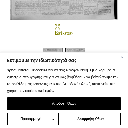
Επέκταση
Εκτιμούμε την ιδιωτικότητά σας.
Χρησιμοποιούμε cookies για να σας εξασφαλίσουμε μία κορυφαία
εμπειρία περιήγησης και για να μας βοηθήσουν να βελτιώσουμε την
Σελίδα 1
Σελίδα 2
ιστοσελίδα μας.Κάνοντας κλικ στο "Αποδοχή Όλων", συναινείτε στη
χρήση των cookies από εμάς.
Αποδοχή Όλων
Προσαρμογή
Απόρριψη Όλων