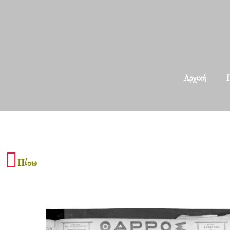
Αρχική
Π
Πίσω