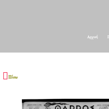
Αρχική
Π
Πίσω