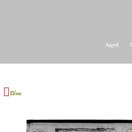
Αρχική
Π
Πίσω