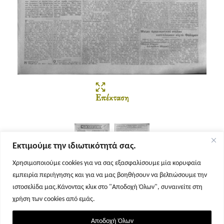
Επέκταση
Εκτιμούμε την ιδιωτικότητά σας.
Χρησιμοποιούμε cookies για να σας εξασφαλίσουμε μία κορυφαία
εμπειρία περιήγησης και για να μας βοηθήσουν να βελτιώσουμε την
Σελίδα 1
Σελίδα 2
ιστοσελίδα μας.Κάνοντας κλικ στο "Αποδοχή Όλων", συναινείτε στη
χρήση των cookies από εμάς.
Αποδοχή Όλων