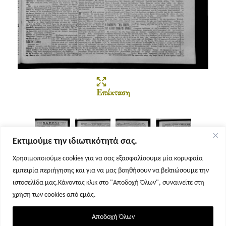
Επέκταση
Εκτιμούμε την ιδιωτικότητά σας.
Χρησιμοποιούμε cookies για να σας εξασφαλίσουμε μία κορυφαία
εμπειρία περιήγησης και για να μας βοηθήσουν να βελτιώσουμε την
Σελίδα 1
Σελίδα 2
Σελίδα 3
Σελίδα 4
ιστοσελίδα μας.Κάνοντας κλικ στο "Αποδοχή Όλων", συναινείτε στη
χρήση των cookies από εμάς.
Αποδοχή Όλων