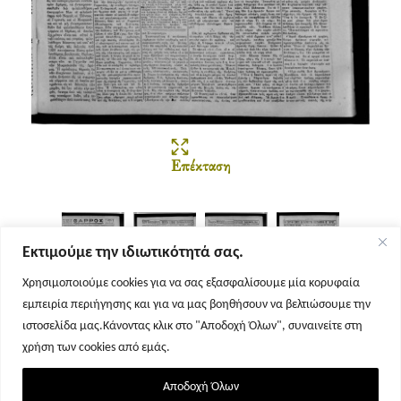
Επέκταση
Εκτιμούμε την ιδιωτικότητά σας.
Χρησιμοποιούμε cookies για να σας εξασφαλίσουμε μία κορυφαία
εμπειρία περιήγησης και για να μας βοηθήσουν να βελτιώσουμε την
Σελίδα 1
Σελίδα 2
Σελίδα 3
Σελίδα 4
ιστοσελίδα μας.Κάνοντας κλικ στο "Αποδοχή Όλων", συναινείτε στη
χρήση των cookies από εμάς.
Αποδοχή Όλων