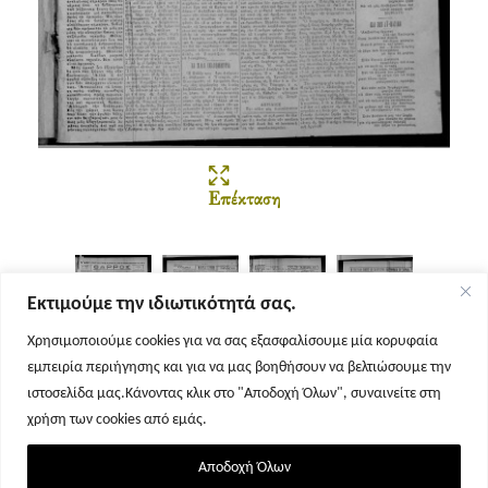
Επέκταση
Εκτιμούμε την ιδιωτικότητά σας.
Χρησιμοποιούμε cookies για να σας εξασφαλίσουμε μία κορυφαία
εμπειρία περιήγησης και για να μας βοηθήσουν να βελτιώσουμε την
Σελίδα 1
Σελίδα 2
Σελίδα 3
Σελίδα 4
ιστοσελίδα μας.Κάνοντας κλικ στο "Αποδοχή Όλων", συναινείτε στη
χρήση των cookies από εμάς.
Αποδοχή Όλων